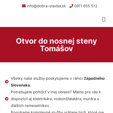
info@dobra-stavba.sk
0911 655 512
Otvor do nosnej steny
Tomášov
Všetky naše služby poskytujeme v rámci
Západného
Slovenska
.
Potrebujete pomôcť v inej oblasti? Máme pre vás k
dispozícii aj elektrikára, vodoinštalatéra, murára a
ďalších remeselníkov.
Ponúkame komplexné služby vrátane tých, ktoré nie