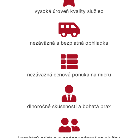
vysoká úroveň kvality služieb
nezáväzná a bezplatná obhliadka
nezáväzná cenová ponuka na mieru
dlhoročné skúsenosti a bohatá prax
korektný prístup a zodpovednosť za služby