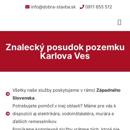
info@dobra-stavba.sk
0911 655 512
Znalecký posudok pozemku
Karlova Ves
Všetky naše služby poskytujeme v rámci
Západného
Slovenska
.
Potrebujete pomôcť v inej oblasti? Máme pre vás k
dispozícii aj elektrikára, vodoinštalatéra, murára a
ďalších remeselníkov.
Ponúkame komplexné služby vrátane tých, ktoré nie