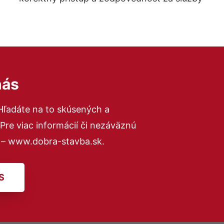
nás
Hľadáte na to skúsených a
re viac informácií či nezáväznú
 – www.dobra-stavba.sk.
S