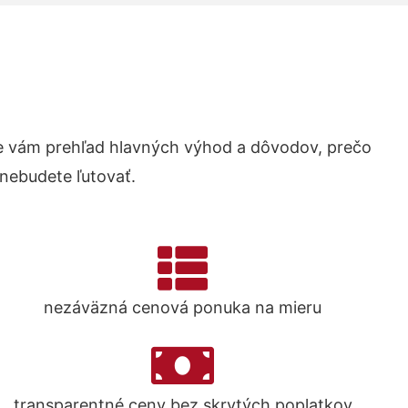
 vám prehľad hlavných výhod a dôvodov, prečo
 nebudete ľutovať.
nezáväzná cenová ponuka na mieru
transparentné ceny bez skrytých poplatkov