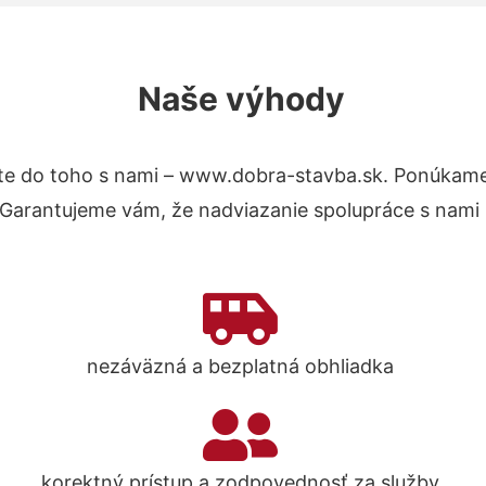
Naše výhody
e do toho s nami – www.dobra-stavba.sk. Ponúkame
. Garantujeme vám, že nadviazanie spolupráce s nami
nezáväzná a bezplatná obhliadka
korektný prístup a zodpovednosť za služby