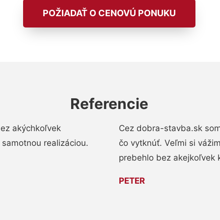
POŽIADAŤ O CENOVÚ PONUKU
Referencie
bez akýchkoľvek
Cez dobra-stavba.sk som 
 samotnou realizáciou.
čo vytknúť. Veľmi si váži
prebehlo bez akejkoľvek 
PETER