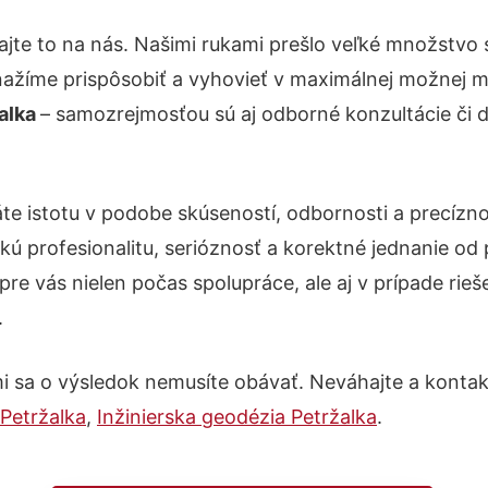
jte to na nás. Našimi rukami prešlo veľké množstvo
nažíme prispôsobiť a vyhovieť v maximálnej možnej m
alka
– samozrejmosťou sú aj odborné konzultácie či de
te istotu v podobe skúseností, odbornosti a precízn
kú profesionalitu, serióznosť a korektné jednanie o
pre vás nielen počas spolupráce, ale aj v prípade rie
.
i sa o výsledok nemusíte obávať. Neváhajte a kontaktuj
 Petržalka
,
Inžinierska geodézia Petržalka
.