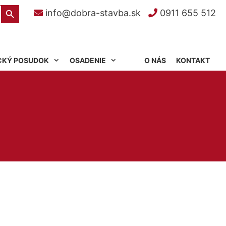
Search Button
info@dobra-stavba.sk
0911 655 512
CKÝ POSUDOK
OSADENIE
O NÁS
KONTAKT