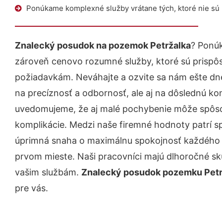
Ponúkame komplexné služby vrátane tých, ktoré nie sú
Znalecký posudok na pozemok Petržalka
? Ponúk
zároveň cenovo rozumné služby, ktoré sú prispô
požiadavkám. Neváhajte a ozvite sa nám ešte dnes.
na precíznosť a odbornosť, ale aj na dôslednú ko
uvedomujeme, že aj malé pochybenie môže spôso
komplikácie. Medzi naše firemné hodnoty patrí sp
úprimná snaha o maximálnu spokojnosť každého z
prvom mieste. Naši pracovníci majú dlhoročné skú
vašim službám.
Znalecký posudok pozemku Petr
pre vás.