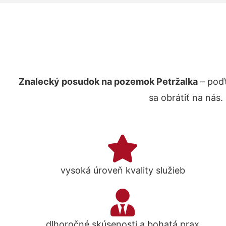
Znalecký posudok na pozemok Petržalka
– poďt
sa obrátiť na nás
vysoká úroveň kvality služieb
dlhoročné skúsenosti a bohatá prax