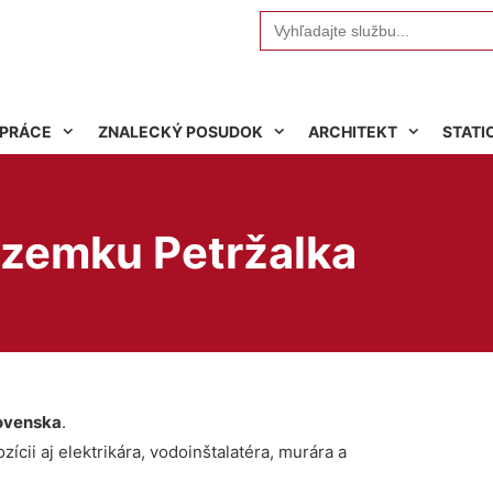
Search
for:
 PRÁCE
ZNALECKÝ POSUDOK
ARCHITEKT
STATI
zemku Petržalka
ovenska
.
ícii aj elektrikára, vodoinštalatéra, murára a