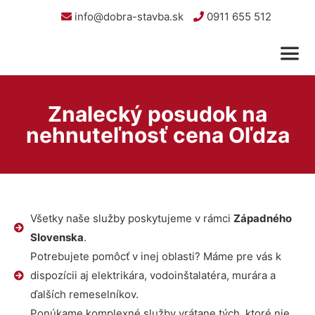
info@dobra-stavba.sk
0911 655 512
Znalecký posudok na
nehnuteľnosť cena Oľdza
Všetky naše služby poskytujeme v rámci
Západného
Slovenska
.
Potrebujete pomôcť v inej oblasti? Máme pre vás k
dispozícii aj elektrikára, vodoinštalatéra, murára a
ďalších remeselníkov.
Ponúkame komplexné služby vrátane tých, ktoré nie