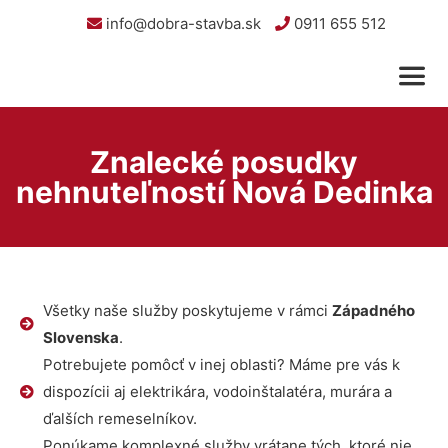
info@dobra-stavba.sk
0911 655 512
Znalecké posudky
nehnuteľností Nová Dedinka
Všetky naše služby poskytujeme v rámci
Západného
Slovenska
.
Potrebujete pomôcť v inej oblasti? Máme pre vás k
dispozícii aj elektrikára, vodoinštalatéra, murára a
ďalších remeselníkov.
Ponúkame komplexné služby vrátane tých, ktoré nie