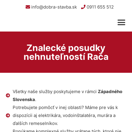
info@dobra-stavba.sk
0911 655 512
Znalecké posudky
nehnuteľností Rača
Všetky naše služby poskytujeme v rámci
Západného
Slovenska
.
Potrebujete pomôcť v inej oblasti? Máme pre vás k
dispozícii aj elektrikára, vodoinštalatéra, murára a
ďalších remeselníkov.
Ponúkame komplexné služby vrátane tých, ktoré nie