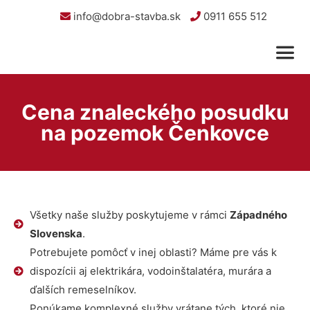
info@dobra-stavba.sk
0911 655 512
Cena znaleckého posudku
na pozemok Čenkovce
Všetky naše služby poskytujeme v rámci
Západného
Slovenska
.
Potrebujete pomôcť v inej oblasti? Máme pre vás k
dispozícii aj elektrikára, vodoinštalatéra, murára a
ďalších remeselníkov.
Ponúkame komplexné služby vrátane tých, ktoré nie