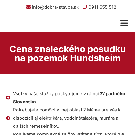
info@dobra-stavba.sk
0911 655 512
Cena znaleckého posudku
na pozemok Hundsheim
Všetky naše služby poskytujeme v rámci
Západného
Slovenska
.
Potrebujete pomôcť v inej oblasti? Máme pre vás k
dispozícii aj elektrikára, vodoinštalatéra, murára a
ďalších remeselníkov.
Ponúkame komplexné služby vrátane tých, ktoré nie