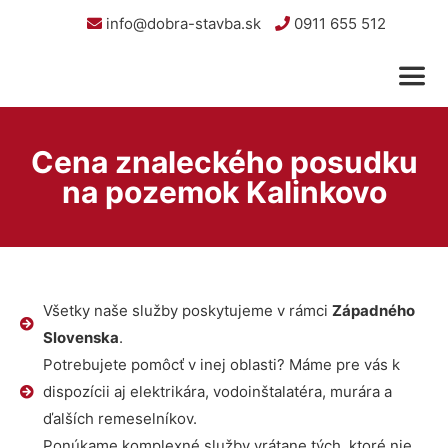
info@dobra-stavba.sk
0911 655 512
Cena znaleckého posudku
na pozemok Kalinkovo
Všetky naše služby poskytujeme v rámci
Západného
Slovenska
.
Potrebujete pomôcť v inej oblasti? Máme pre vás k
dispozícii aj elektrikára, vodoinštalatéra, murára a
ďalších remeselníkov.
Ponúkame komplexné služby vrátane tých, ktoré nie