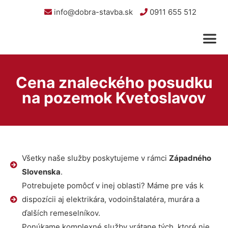
info@dobra-stavba.sk
0911 655 512
Cena znaleckého posudku
na pozemok Kvetoslavov
Všetky naše služby poskytujeme v rámci
Západného
Slovenska
.
Potrebujete pomôcť v inej oblasti? Máme pre vás k
dispozícii aj elektrikára, vodoinštalatéra, murára a
ďalších remeselníkov.
Ponúkame komplexné služby vrátane tých, ktoré nie