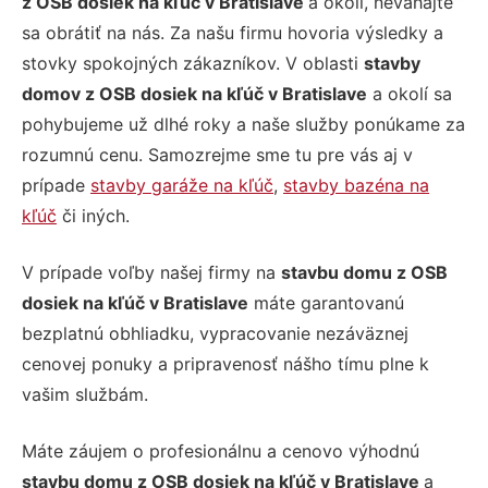
z OSB dosiek na kľúč v Bratislave
a okolí, neváhajte
sa obrátiť na nás. Za našu firmu hovoria výsledky a
stovky spokojných zákazníkov. V oblasti
stavby
domov z OSB dosiek na kľúč v Bratislave
a okolí sa
pohybujeme už dlhé roky a naše služby ponúkame za
rozumnú cenu. Samozrejme sme tu pre vás aj v
prípade
stavby garáže na kľúč
,
stavby bazéna na
kľúč
či iných.
V prípade voľby našej firmy na
stavbu domu z OSB
dosiek na kľúč v Bratislave
máte garantovanú
bezplatnú obhliadku, vypracovanie nezáväznej
cenovej ponuky a pripravenosť nášho tímu plne k
vašim službám.
Máte záujem o profesionálnu a cenovo výhodnú
stavbu domu z OSB dosiek na kľúč v Bratislave
a