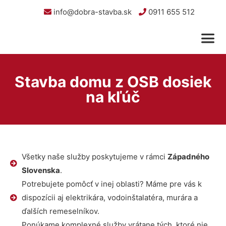
info@dobra-stavba.sk
0911 655 512
Stavba domu z OSB dosiek
na kľúč
Všetky naše služby poskytujeme v rámci
Západného
Slovenska
.
Potrebujete pomôcť v inej oblasti? Máme pre vás k
dispozícii aj elektrikára, vodoinštalatéra, murára a
ďalších remeselníkov.
Ponúkame komplexné služby vrátane tých, ktoré nie