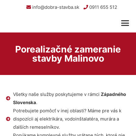
info@dobra-stavba.sk
0911 655 512
Porealizačné zameranie
stavby Malinovo
Všetky naše služby poskytujeme v rámci
Západného
Slovenska
.
Potrebujete pomôcť v inej oblasti? Máme pre vás k
dispozícii aj elektrikára, vodoinštalatéra, murára a
ďalších remeselníkov.
Ponúkame komplexné služby vrátane tých, ktoré nie