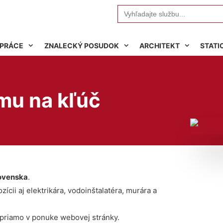
Search
for:
 PRÁCE
ZNALECKÝ POSUDOK
ARCHITEKT
STATI
mu na kľúč
ovenska
.
ícii aj elektrikára, vodoinštalatéra, murára a
 priamo v ponuke webovej stránky.