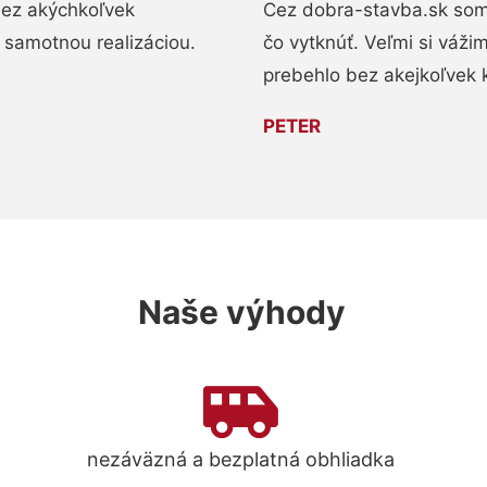
bez akýchkoľvek
Cez dobra-stavba.sk som 
 samotnou realizáciou.
čo vytknúť. Veľmi si váži
prebehlo bez akejkoľvek 
PETER
Naše výhody
nezáväzná a bezplatná obhliadka