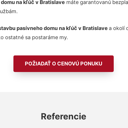
domu na kľúč v Bratislave
máte garantovanú bezplat
lužbám.
stavbu pasívneho domu na kľúč v Bratislave
a okolí 
ko ostatné sa postaráme my.
POŽIADAŤ O CENOVÚ PONUKU
Referencie