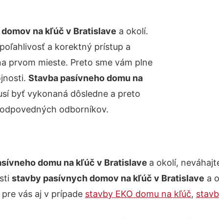
domov na kľúč v Bratislave
a okolí.
poľahlivosť a korektný prístup a
na prvom mieste. Preto sme vám plne
jnosti.
Stavba pasívneho domu na
musí byť vykonaná dôsledne a preto
zodpovedných odborníkov.
asívneho domu na kľúč v Bratislave
a okolí, neváhajt
sti
stavby pasívnych domov na kľúč v Bratislave
a o
re vás aj v prípade
stavby EKO domu na kľúč
,
stavb