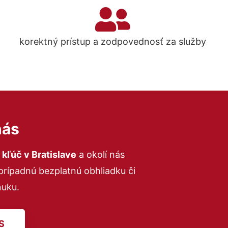
korektný prístup a zodpovednosť za služby
nás
kľúč v Bratislave
a okolí nás
 prípadnú bezplatnú obhliadku či
uku.
S