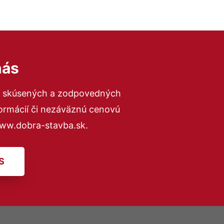
nás
to skúsených a zodpovedných
formácií či nezáväznú cenovú
www.dobra-stavba.sk.
S