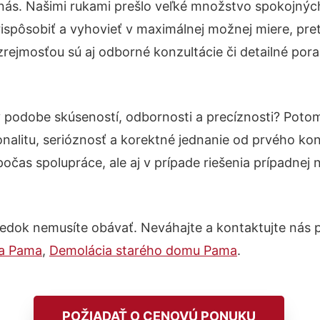
nás. Našimi rukami prešlo veľké množstvo spokojnýc
ispôsobiť a vyhovieť v maximálnej možnej miere, pre
rejmosťou sú aj odborné konzultácie či detailné pora
v podobe skúseností, odbornosti a precíznosti? Poto
nalitu, serióznosť a korektné jednanie od prvého ko
počas spolupráce, ale aj v prípade riešenia prípadnej
edok nemusíte obávať. Neváhajte a kontaktujte nás pre
na Pama
,
Demolácia starého domu Pama
.
POŽIADAŤ O CENOVÚ PONUKU