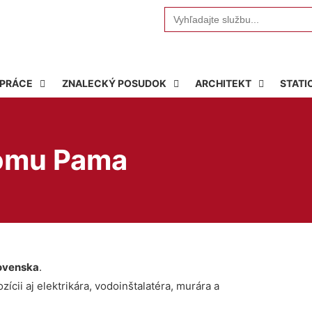
Search
for:
 PRÁCE
ZNALECKÝ POSUDOK
ARCHITEKT
STATI
domu Pama
ovenska
.
ícii aj elektrikára, vodoinštalatéra, murára a