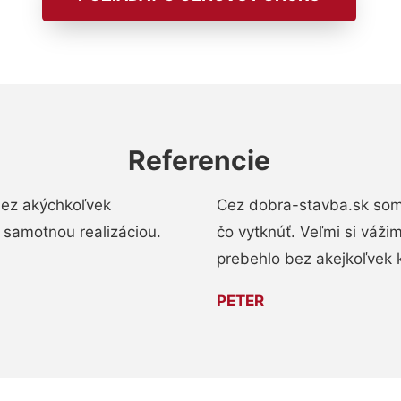
Referencie
bez akýchkoľvek
Cez dobra-stavba.sk som 
 samotnou realizáciou.
čo vytknúť. Veľmi si váži
prebehlo bez akejkoľvek 
PETER