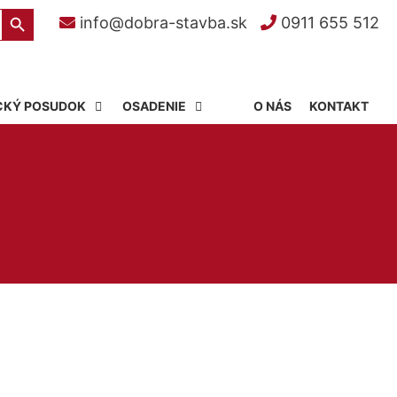
Search Button
info@dobra-stavba.sk
0911 655 512
CKÝ POSUDOK
OSADENIE
O NÁS
KONTAKT