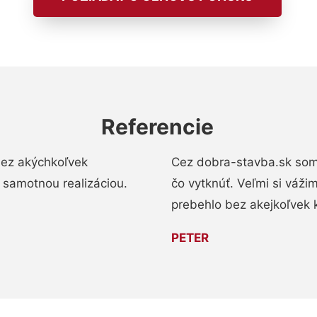
Referencie
bez akýchkoľvek
Cez dobra-stavba.sk som 
 samotnou realizáciou.
čo vytknúť. Veľmi si váži
prebehlo bez akejkoľvek 
PETER