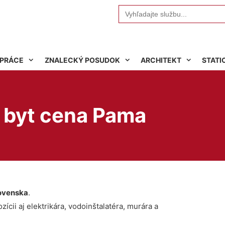
Search
for:
 PRÁCE
ZNALECKÝ POSUDOK
ARCHITEKT
STATI
 byt cena Pama
ovenska
.
ícii aj elektrikára, vodoinštalatéra, murára a