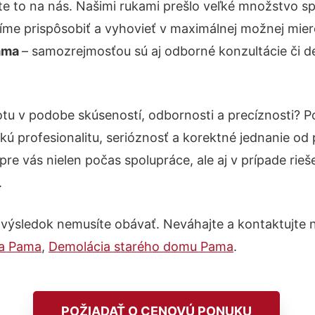
te to na nás. Našimi rukami prešlo veľké množstvo s
íme prispôsobiť a vyhovieť v maximálnej možnej mier
Pama
– samozrejmosťou sú aj odborné konzultácie či de
otu v podobe skúseností, odbornosti a precíznosti?
kú profesionalitu, serióznosť a korektné jednanie o
pre vás nielen počas spolupráce, ale aj v prípade rie
.
 výsledok nemusíte obávať. Neváhajte a kontaktujte nás
na Pama
,
Demolácia starého domu Pama
.
POŽIADAŤ O CENOVÚ PONUKU