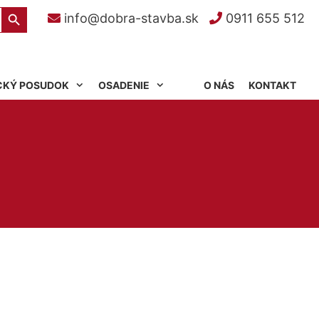
Search Button
info@dobra-stavba.sk
0911 655 512
CKÝ POSUDOK
OSADENIE
O NÁS
KONTAKT