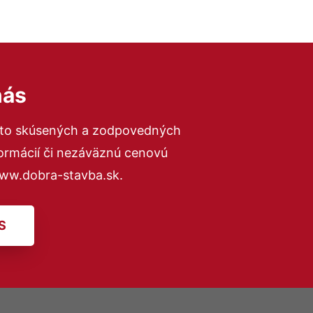
nás
 to skúsených a zodpovedných
formácií či nezáväznú cenovú
www.dobra-stavba.sk.
S